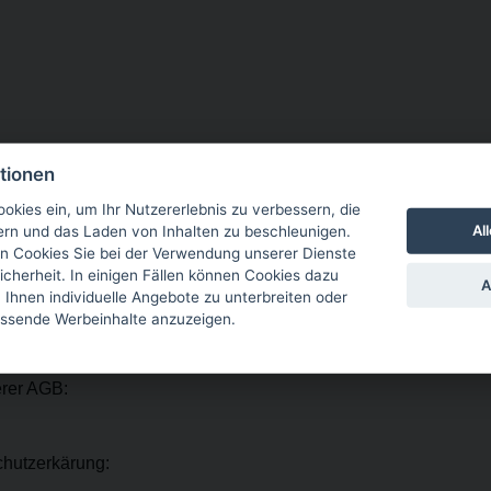
tionen
 Telefonanbieters bei der Anwahl unserer Telefonnummern.
okies ein, um Ihr Nutzererlebnis zu verbessern, die
Al
tern und das Laden von Inhalten zu beschleunigen.
n Cookies Sie bei der Verwendung unserer Dienste
icherheit. In einigen Fällen können Cookies dazu
A
hnen individuelle Angebote zu unterbreiten oder
ssum:
assende Werbeinhalte anzuzeigen.
erer AGB:
chutzerkärung: